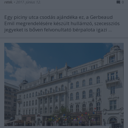
retek.
•
2017. június 12.
0
Egy piciny utca csodás ajándéka ez, a Gerbeaud
Emil megrendelésére készült hullámzó, szecessziós
jegyeket is bőven felvonultató bérpalota igazi ...