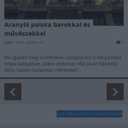
Aranyló palota barokkal és
művészekkel
retek.
•
2016. október 16.
0
Ha igazán meg szeretnénk csodálni ezt a bérpalotát
teljes valójában, akkor érdemes tőle jóval hátrébb
állni, hiszen hatalmas mértekkel ...
SÜTI BEÁLLÍTÁSOK MÓDOSÍTÁSA