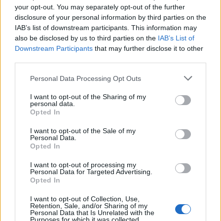
your opt-out. You may separately opt-out of the further
disclosure of your personal information by third parties on the
IAB’s list of downstream participants. This information may
also be disclosed by us to third parties on the
IAB’s List of
Downstream Participants
that may further disclose it to other
third parties.
Please note that this website/app uses one or more Google
Personal Data Processing Opt Outs
services and may gather and store information including but
not limited to your visit or usage behaviour. You may click to
I want to opt-out of the Sharing of my
personal data.
grant or deny consent to Google and its third-party tags to
Opted In
use your data for below specified purposes in below Google
consent section.
I want to opt-out of the Sale of my
Personal Data.
Tornyos, fodros, meseszép!
Opted In
retek.
•
2017. február 28.
0
I want to opt-out of processing my
Personal Data for Targeted Advertising.
Opted In
A szűkös Dob utcában egy igen keskeny telken áll
1906 óta ez az életteli szecessziós csoda, ez a kicsiny
I want to opt-out of Collection, Use,
Retention, Sale, and/or Sharing of my
és aranyos általános iskola. Csak a Dob ...
Personal Data that Is Unrelated with the
Purposes for which it was collected.