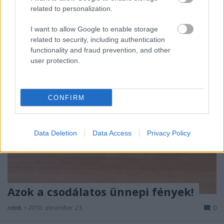
susogó lombú fák, éneklő madarak és mogyorót ...
related to personalization.
I want to allow Google to enable storage
related to security, including authentication
functionality and fraud prevention, and other
user protection.
CONFIRM
Data Deletion
Data Access
Privacy Policy
Azok a csodálatos ünnepi fények!
retek.
•
2016. december 23.
0