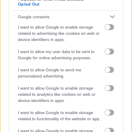
Opted Out
Google consents
I want to allow Google to enable storage
related to advertising like cookies on web or
device identifiers in apps.
I want to allow my user data to be sent to
Google for online advertising purposes.
I want to allow Google to send me
personalized advertising.
I want to allow Google to enable storage
related to analytics like cookies on web or
Mókusok és madarak kedves iskolája
device identifiers in apps.
retek.
•
2017. január 09.
0
I want to allow Google to enable storage
related to functionality of the website or app.
Van abban valami izgalmas báj, ha egy iskola a
zöldövezet kellős közepén áll, hiszen ki ne szeretne
I want to allow Google to enable storage