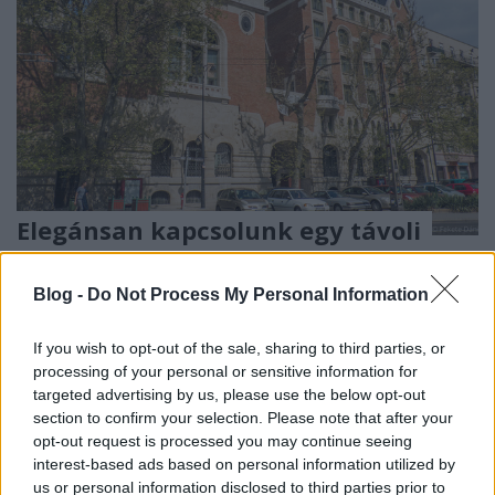
Elegánsan kapcsolunk egy távoli
hangot
Blog -
Do Not Process My Personal Information
retek.
•
2017. április 10.
0
If you wish to opt-out of the sale, sharing to third parties, or
Vezetékes telefon. Ma már semmiképen sem
processing of your personal or sensitive information for
tekintünk rá szenzációként, a technika gyorsuló
targeted advertising by us, please use the below opt-out
fejlődése lassan a múlt homályába tessékeli. A
section to confirm your selection. Please note that after your
mobil ...
opt-out request is processed you may continue seeing
interest-based ads based on personal information utilized by
us or personal information disclosed to third parties prior to