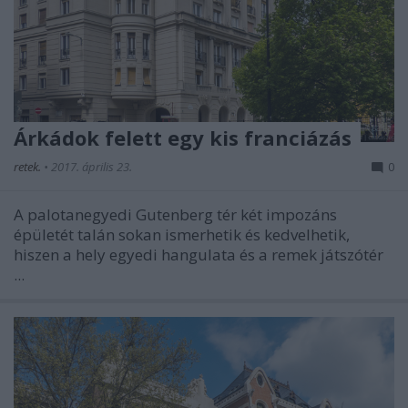
Árkádok felett egy kis franciázás
retek.
•
2017. április 23.
0
A palotanegyedi Gutenberg tér két impozáns
épületét talán sokan ismerhetik és kedvelhetik,
hiszen a hely egyedi hangulata és a remek játszótér
...