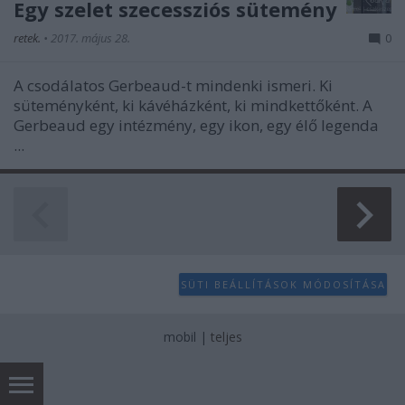
Egy szelet szecessziós sütemény
retek.
•
2017. május 28.
0
A csodálatos Gerbeaud-t mindenki ismeri. Ki
süteményként, ki kávéházként, ki mindkettőként. A
Gerbeaud egy intézmény, egy ikon, egy élő legenda
...
SÜTI BEÁLLÍTÁSOK MÓDOSÍTÁSA
mobil
|
teljes