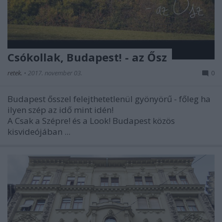
Csókollak, Budapest! - az Ősz
retek.
•
2017. november 03.
0
Budapest ősszel felejthetetlenül gyönyörű - főleg ha
ilyen szép az idő mint idén!
A Csak a Szépre! és a Look! Budapest közös
kisvideójában ...