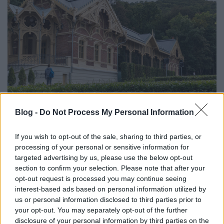
Kirándulás a mézeskalács házikóhoz
Blog -
Do Not Process My Personal Information
retek.
•
2017. szeptember 16.
1
If you wish to opt-out of the sale, sharing to third parties, or
processing of your personal or sensitive information for
Eljött hát az idő mely egyszerre hihetetlen és
targeted advertising by us, please use the below opt-out
csodálatos, megdöbbentő és lenyűgöző. 150 évvel a
section to confirm your selection. Please note that after your
megnyitása után ismét csinosan, ízlésesesen ...
opt-out request is processed you may continue seeing
interest-based ads based on personal information utilized by
us or personal information disclosed to third parties prior to
your opt-out. You may separately opt-out of the further
disclosure of your personal information by third parties on the