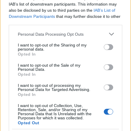
IAB’s list of downstream participants. This information may
also be disclosed by us to third parties on the
IAB’s List of
Downstream Participants
that may further disclose it to other
third parties.
Please note that this website/app uses one or more Google
Personal Data Processing Opt Outs
services and may gather and store information including but
not limited to your visit or usage behaviour. You may click to
I want to opt-out of the Sharing of my
personal data.
grant or deny consent to Google and its third-party tags to
Opted In
use your data for below specified purposes in below Google
consent section.
I want to opt-out of the Sale of my
Personal Data.
Opted In
Ez aztán a cifra kapu!
I want to opt-out of processing my
retek.
•
2017. augusztus 13.
0
Personal Data for Targeted Advertising.
Opted In
A mai állomás nem egy hatalmas bérház, nem is egy
I want to opt-out of Collection, Use,
reprezentatív állami hivatal palotája, de még egy
Retention, Sale, and/or Sharing of my
Personal Data that Is Unrelated with the
modern vagy kortárs épülettől is igen messze ...
Purposes for which it was collected.
Opted Out