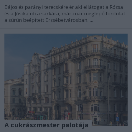
Bájos és parányi terecskére ér aki ellátogat a Rózsa
és a Jósika utca sarkára, már-már meglepő fordulat
a sűrűn beépített Erzsébetvárosban. ...
A cukrászmester palotája