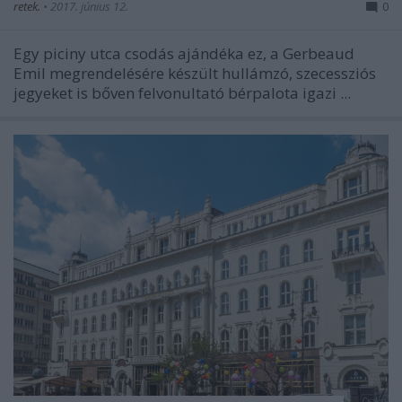
retek.
•
2017. június 12.
0
Egy piciny utca csodás ajándéka ez, a Gerbeaud
Emil megrendelésére készült hullámzó, szecessziós
jegyeket is bőven felvonultató bérpalota igazi ...