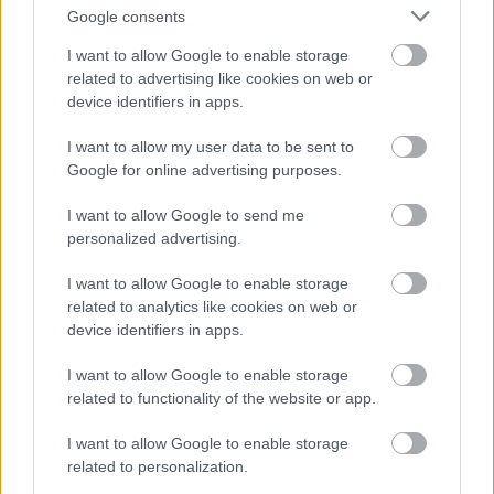
Google consents
I want to allow Google to enable storage
related to advertising like cookies on web or
device identifiers in apps.
I want to allow my user data to be sent to
Google for online advertising purposes.
I want to allow Google to send me
personalized advertising.
I want to allow Google to enable storage
related to analytics like cookies on web or
Termálvizek csodálatos palotája
device identifiers in apps.
retek.
•
2017. július 17.
0
I want to allow Google to enable storage
related to functionality of the website or app.
Budapest kötelező látnivalói között dobogós helyen
I want to allow Google to enable storage
áll a varázslatosan szép és nem kevésbé
related to personalization.
élménygazdag Széchenyi gyógyfürdő és uszoda. A ...