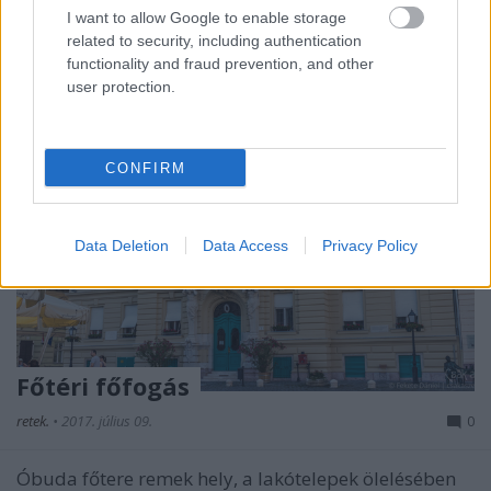
I want to allow Google to enable storage
related to security, including authentication
functionality and fraud prevention, and other
user protection.
CONFIRM
Data Deletion
Data Access
Privacy Policy
Főtéri főfogás
retek.
•
2017. július 09.
0
Óbuda főtere remek hely, a lakótelepek ölelésében