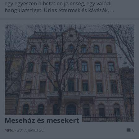
egy egyészen hihetetlen jelenség, egy valódi
hangulatsziget. Úrias éttermek és kávézók, ...
Meseház és mesekert
retek.
•
2017. június 26.
0