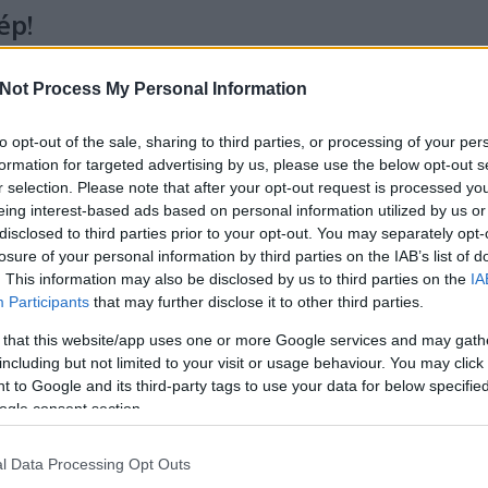
ép!
Cs
Vá
Not Process My Personal Information
le
 egy igen keskeny telken áll 1906 óta ez az életteli
je
 a kicsiny és aranyos általános iskola. Csak a Dob utcai
ki
to opt-out of the sale, sharing to third parties, or processing of your per
ntva hirtelen azt sem tudjuk merre fordítsuk fejünket;
formation for targeted advertising by us, please use the below opt-out s
ocskáit", ámuldozzunk a vidáman csillogó és hatalmas…
r selection. Please note that after your opt-out request is processed y
T
eing interest-based ads based on personal information utilized by us or
disclosed to third parties prior to your opt-out. You may separately opt-
losure of your personal information by third parties on the IAB’s list of
. This information may also be disclosed by us to third parties on the
IA
Participants
that may further disclose it to other third parties.
TOVÁBB
 that this website/app uses one or more Google services and may gath
Fr
including but not limited to your visit or usage behaviour. You may click 
ha
 to Google and its third-party tags to use your data for below specifi
be
Szólj hozzá!
ogle consent section.
kö
mé
l Data Processing Opt Outs
re