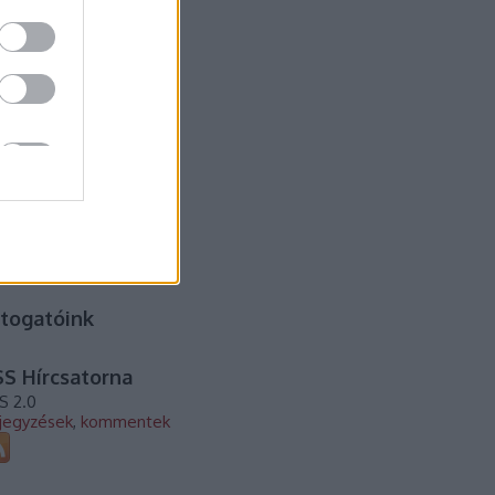
17 november
(
2
)
17 október
(
1
)
17 szeptember
(
1
)
17 augusztus
(
1
)
7 július
(
2
)
17 június
(
2
)
17 május
(
3
)
7 április
(
2
)
17 február
(
1
)
17 január
(
1
)
16 december
(
2
)
16 november
(
1
)
vább
...
togatóink
S Hírcsatorna
S 2.0
jegyzések
,
kommentek