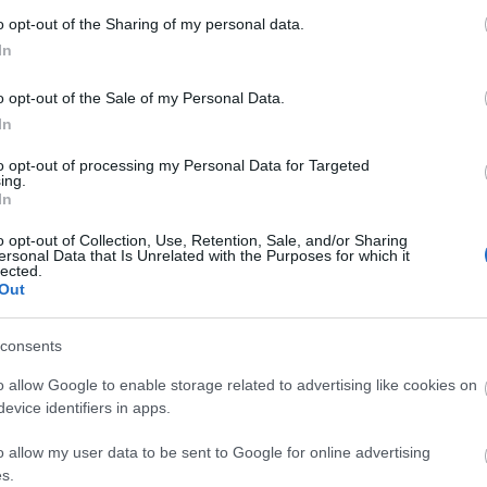
sa
o opt-out of the Sharing of my personal data.
(
20
In
mp
em
ha
o opt-out of the Sale of my Personal Data.
(
20
In
to
re
to opt-out of processing my Personal Data for Targeted
ing.
az
In
le
21
o opt-out of Collection, Use, Retention, Sale, and/or Sharing
lo
ersonal Data that Is Unrelated with the Purposes for which it
lected.
an
Out
me
je
Ah
consents
o allow Google to enable storage related to advertising like cookies on
Ke
evice identifiers in apps.
o allow my user data to be sent to Google for online advertising
s.
A