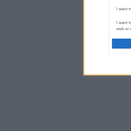
I want 
I want t
web or d
I want t
or app.
I want t
I want t
authenti