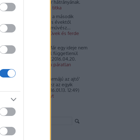
jnos ékes példája a kőpor hátrányának.
16.12.15. 08:39
)
A puttók titka
l:
Ugyanennek a háznak a második
eletén lakott az ötvenes évektől
láláig Barcsay Jenő festőművész...
16.09.27. 16:46
)
Kórusművek és ferde
rnyok hatalmas palotája
tek.:
@kokuszpok1960: Már egy ideje nem
, elköltöztek onnan. Ettől függetlenül
het, hogy még közük v...
(
2016.04.20.
:00
)
Bankelnöki rezidencia páratlan
ggiával
óka:
...azért 'kulcslyuk formájú az ajtó'
rt a kor stílusjegyeinek ez az egyik
llemzője... /l. Goog...
(
2016.01.13. 12:49
)
ol két páva őrzi az erkélyt
ress szépet!
rchívum