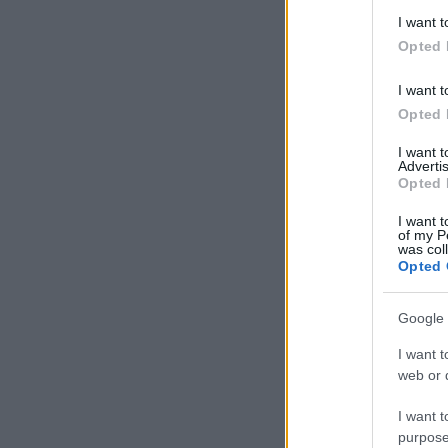
I want t
Opted 
I want t
Opted 
I want 
Advertis
Opted 
I want t
of my P
was col
Opted 
Google 
I want t
web or d
I want t
purpose