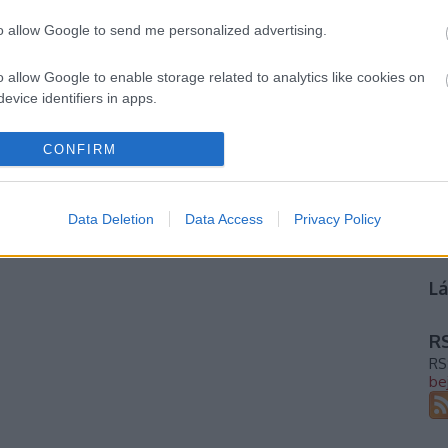
20
to allow Google to send me personalized advertising.
20
20
20
o allow Google to enable storage related to analytics like cookies on
201
evice identifiers in apps.
20
20
o allow Google to enable storage related to functionality of the website
201
CONFIRM
20
20
20
o allow Google to enable storage related to personalization.
20
Data Deletion
Data Access
Privacy Policy
To
o allow Google to enable storage related to security, including
cation functionality and fraud prevention, and other user protection.
Lá
RS
RS
be