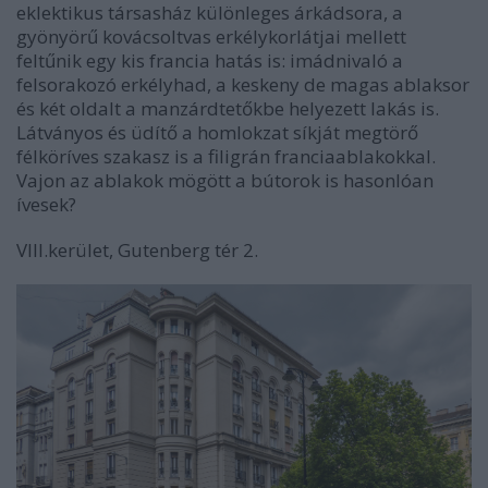
eklektikus társasház különleges árkádsora, a
gyönyörű kovácsoltvas erkélykorlátjai mellett
feltűnik egy kis francia hatás is: imádnivaló a
felsorakozó erkélyhad, a keskeny de magas ablaksor
és két oldalt a manzárdtetőkbe helyezett lakás is.
Látványos és üdítő a homlokzat síkját megtörő
félköríves szakasz is a filigrán franciaablakokkal.
Vajon az ablakok mögött a bútorok is hasonlóan
ívesek?
VIII.kerület, Gutenberg tér 2.