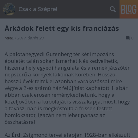
Csak a Szépre!
Árkádok felett egy kis franciázás
retek.
•
2017. április 23.
0
A palotanegyedi Gutenberg tér két impozáns
épületét talán sokan ismerhetik és kedvelhetik,
hiszen a hely egyedi hangulata és a remek játszótér
népszerű a környék lakóinak körében. Hosszú-
hosszú évek teltek el azonban várakozással mire
végre a 2-es számú ház felújítást kaphatott. Habár
abban csak erősen reménykedhetünk, hogy a
közeljövőben a kupoláját is visszakapja, most, hogy
a tavaszi nap is megkóstolta a frissen festett
homlokzatot, igazán nem lehet panasz az
összhatásra!
Az Érdi Zsigmond tervei alapján 1928-ban elkészült