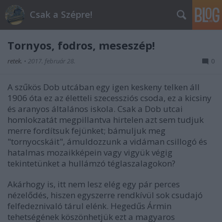
Csak a Szépre!
Tornyos, fodros, meseszép!
retek.
•
2017. február 28.
0
A szűkös Dob utcában egy igen keskeny telken áll
1906 óta ez az életteli szecessziós csoda, ez a kicsiny
és aranyos általános iskola. Csak a Dob utcai
homlokzatát megpillantva hirtelen azt sem tudjuk
merre fordítsuk fejünket; bámuljuk meg
"tornyocskáit", ámuldozzunk a vidáman csillogó és
hatalmas mozaikképein vagy vigyük végig
tekintetünket a hullámzó téglaszalagokon?
Akárhogy is, itt nem lesz elég egy pár perces
nézelődés, hiszen egyszerre rendkívül sok csudajó
felfedeznivaló tárul elénk. Hegedűs Ármin
tehetségének köszönhetjük ezt a magyaros