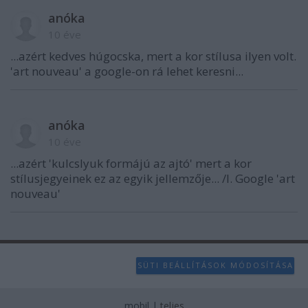
anóka
10 éve
...azért kedves húgocska, mert a kor stílusa ilyen volt.
'art nouveau' a google-on rá lehet keresni...
anóka
10 éve
...azért 'kulcslyuk formájú az ajtó' mert a kor
stílusjegyeinek ez az egyik jellemzője... /l. Google 'art
nouveau'
SÜTI BEÁLLÍTÁSOK MÓDOSÍTÁSA
mobil
|
teljes