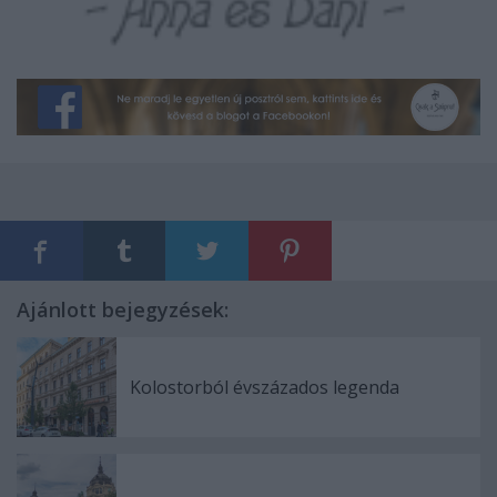
Ajánlott bejegyzések:
Kolostorból évszázados legenda