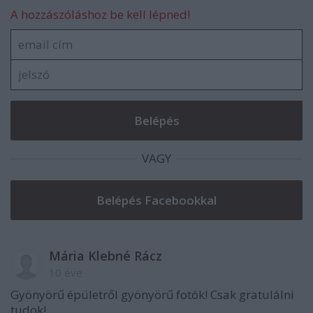
A hozzászóláshoz be kell lépned!
VAGY
Mária Klebné Rácz
10 éve
Gyönyörű épületről gyönyörű fotók! Csak gratulálni
tudok!