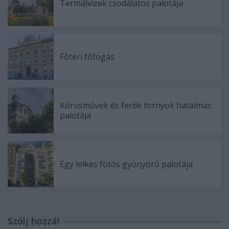
Termálvizek csodálatos palotája
Főtéri főfogás
Kórusművek és ferde tornyok hatalmas
palotája
Egy lelkes fotós gyönyörű palotája
Szólj hozzá!