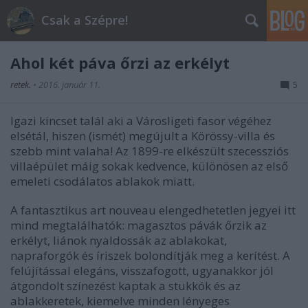
Csak a Szépre!
Ahol két páva őrzi az erkélyt
retek.
•
2016. január 11.
5
Igazi kincset talál aki a Városligeti fasor végéhez
elsétál, hiszen (ismét) megújult a Körössy-villa és
szebb mint valaha! Az 1899-re elkészült szecessziós
villaépület máig sokak kedvence, különösen az első
emeleti csodálatos ablakok miatt.
A fantasztikus art nouveau elengedhetetlen jegyei itt
mind megtalálhatók: magasztos pávák őrzik az
erkélyt, liánok nyaldossák az ablakokat,
napraforgók és íriszek bolondítják meg a kerítést. A
felújítással elegáns, visszafogott, ugyanakkor jól
átgondolt színezést kaptak a stukkók és az
ablakkeretek, kiemelve minden lényeges