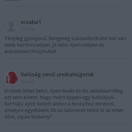
scsaba1
10 éve
Tényleg gyönyörű. Rengeteg századfordulós ház van
ebek harmincadján, jó látni ilyen szépen és
alázatosan felújítottat.
Valóság nevű unokahúgotok
10 éve
Jó sötét lehet belül, ilyen kevés és kis ablakkal! Meg
azt sem értem, hogy miért éppen egy kulcslyuk-
formájú ajtót kellett ahhoz a teraszhoz tervezni,
amelyre egyébként 36-os lábméret felett ki se lehet
állni, olyan keskeny?