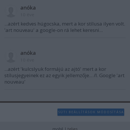
anóka
10 éve
...azért kedves húgocska, mert a kor stílusa ilyen volt.
'art nouveau' a google-on rá lehet keresni...
anóka
10 éve
...azért 'kulcslyuk formájú az ajtó' mert a kor
stílusjegyeinek ez az egyik jellemzője... /l. Google 'art
nouveau'
SÜTI BEÁLLÍTÁSOK MÓDOSÍTÁSA
mobil
|
teljes