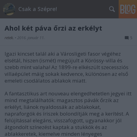
Csak a Szépre!
Ahol két páva őrzi az erkélyt
retek.
•
2016. január 11.
5
Igazi kincset talál aki a Városligeti fasor végéhez
elsétál, hiszen (ismét) megújult a Körössy-villa és
szebb mint valaha! Az 1899-re elkészült szecessziós
villaépület máig sokak kedvence, különösen az első
emeleti csodálatos ablakok miatt.
A fantasztikus art nouveau elengedhetetlen jegyei itt
mind megtalálhatók: magasztos pávák őrzik az
erkélyt, liánok nyaldossák az ablakokat,
napraforgók és íriszek bolondítják meg a kerítést. A
felújítással elegáns, visszafogott, ugyanakkor jól
átgondolt színezést kaptak a stukkók és az
ablakkeretek, kiemelve minden lényeges