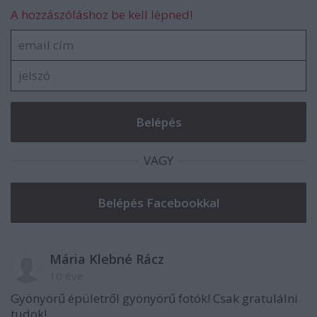
A hozzászóláshoz be kell lépned!
VAGY
Mária Klebné Rácz
10 éve
Gyönyörű épületről gyönyörű fotók! Csak gratulálni
tudok!