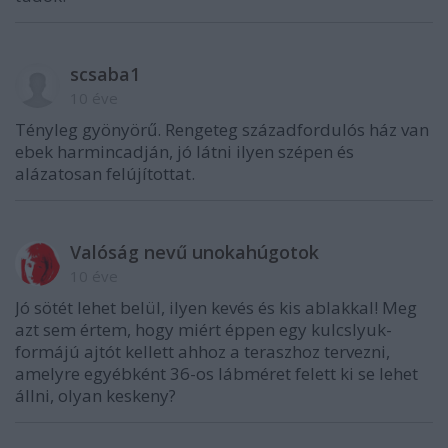
scsaba1
10 éve
Tényleg gyönyörű. Rengeteg századfordulós ház van
ebek harmincadján, jó látni ilyen szépen és
alázatosan felújítottat.
Valóság nevű unokahúgotok
10 éve
Jó sötét lehet belül, ilyen kevés és kis ablakkal! Meg
azt sem értem, hogy miért éppen egy kulcslyuk-
formájú ajtót kellett ahhoz a teraszhoz tervezni,
amelyre egyébként 36-os lábméret felett ki se lehet
állni, olyan keskeny?