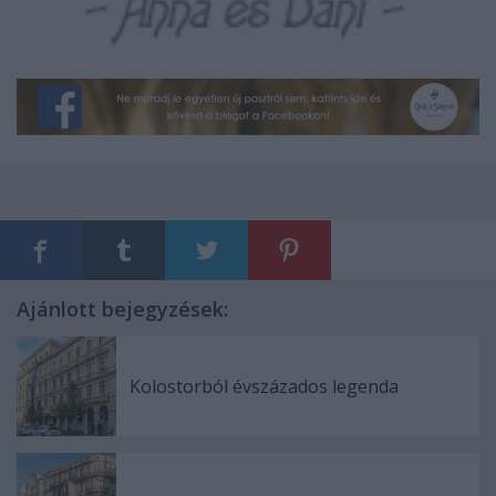
Ajánlott bejegyzések:
Kolostorból évszázados legenda