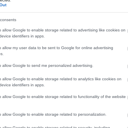
Out
consents
ákkal
.
(forrás: www.magyarszecessziohaza.hu)
o allow Google to enable storage related to advertising like cookies on
nk, nézzük meg, milyen szépségek várnak ránk a ház
evice identifiers in apps.
o allow my user data to be sent to Google for online advertising
s.
to allow Google to send me personalized advertising.
o allow Google to enable storage related to analytics like cookies on
evice identifiers in apps.
o allow Google to enable storage related to functionality of the website
o allow Google to enable storage related to personalization.
o allow Google to enable storage related to security, including