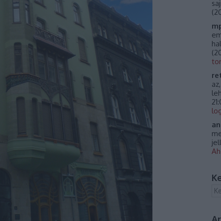
sa
(
20
mp
em
ha
(
20
to
re
az
le
21
lo
an
me
je
Ah
Ke
A