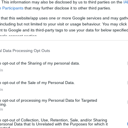
. This information may also be disclosed by us to third parties on the
IA
Sz
Participants
that may further disclose it to other third parties.
 that this website/app uses one or more Google services and may gath
including but not limited to your visit or usage behaviour. You may click 
 to Google and its third-party tags to use your data for below specifi
ogle consent section.
l Data Processing Opt Outs
o opt-out of the Sharing of my personal data.
In
o opt-out of the Sale of my Personal Data.
In
to opt-out of processing my Personal Data for Targeted
ing.
In
o opt-out of Collection, Use, Retention, Sale, and/or Sharing
ersonal Data that Is Unrelated with the Purposes for which it
lected.