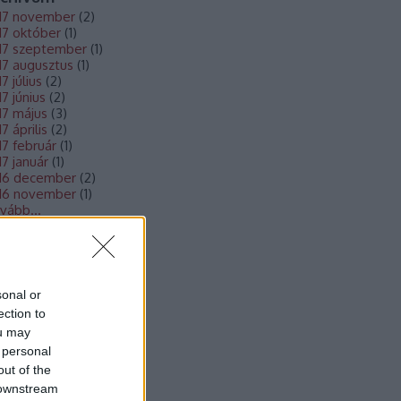
17 november
(
2
)
17 október
(
1
)
17 szeptember
(
1
)
17 augusztus
(
1
)
7 július
(
2
)
17 június
(
2
)
17 május
(
3
)
7 április
(
2
)
17 február
(
1
)
17 január
(
1
)
16 december
(
2
)
16 november
(
1
)
vább
...
togatóink
sonal or
S Hírcsatorna
ection to
S 2.0
ou may
jegyzések
,
kommentek
 personal
out of the
 downstream