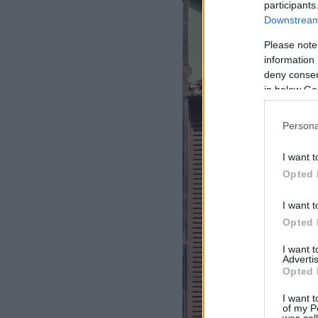
participants
Downstream 
Please note
information 
deny consent
in below Go
Persona
I want t
Opted 
I want t
Opted 
I want 
Advertis
Opted 
I want t
of my P
was col