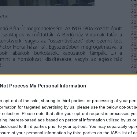
20
20
ata.
20
20
201
Bedő Béla Úr megrendelésére. Az 1903-1906 között épült
20
i szaklapok is méltatták. A Bedő-ház Vidornak talán a
20
unstwerk, vagyis az "összművészet" elve szerint lett
201
Victor Horta házai is). Egyszerűbben megfogalmazva, a
20
ok, ablakok, burkolatok, kapuzatok, lámpák, ...) a
20
, mint a homlokzati díszítésekre, vagyis az egész ház
20
ó.
20
To
a századfordulós nyugat-európai építészet (Münchenben
llemző ornamentika magyaros mintákat követ. Karakteres
Not Process My Personal Information
Lá
okzaton, ill. az épület belsőben a pécsi Zsolnay gyár
to opt-out of the sale, sharing to third parties, or processing of your per
RS
formation for targeted advertising by us, please use the below opt-out s
RS
r selection. Please note that after your opt-out request is processed y
be
eing interest-based ads based on personal information utilized by us or
disclosed to third parties prior to your opt-out. You may separately opt-
losure of your personal information by third parties on the IAB’s list of