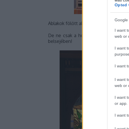
Opted 
Google 
Ablakok fölött almafa, tövében árvácsk
I want t
De ne csak a homlokzaton álmélkodju
web or d
belsejében!
I want t
purpose
I want 
I want t
web or d
I want t
or app.
I want t
I want t