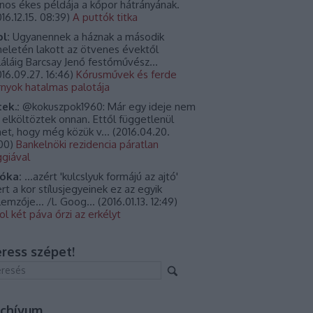
jnos ékes példája a kőpor hátrányának.
16.12.15. 08:39
)
A puttók titka
l:
Ugyanennek a háznak a második
eletén lakott az ötvenes évektől
láláig Barcsay Jenő festőművész...
16.09.27. 16:46
)
Kórusművek és ferde
rnyok hatalmas palotája
tek.:
@kokuszpok1960: Már egy ideje nem
, elköltöztek onnan. Ettől függetlenül
het, hogy még közük v...
(
2016.04.20.
:00
)
Bankelnöki rezidencia páratlan
ggiával
óka:
...azért 'kulcslyuk formájú az ajtó'
rt a kor stílusjegyeinek ez az egyik
llemzője... /l. Goog...
(
2016.01.13. 12:49
)
ol két páva őrzi az erkélyt
ress szépet!
rchívum