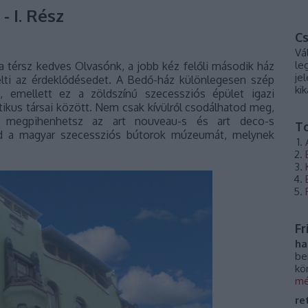
 I. Rész
Cs
Vá
le
 térsz kedves Olvasónk, a jobb kéz felőli második ház
je
kelti az érdeklődésedet. A Bedő-ház különlegesen szép
ki
, emellett ez a zöldszínű szecessziós épület igazi
ektikus társai között. Nem csak kívülről csodálhatod meg,
, megpihenhetsz az art nouveau-s és art deco-s
T
ed a magyar szecessziós bútorok múzeumát, melynek
Fr
ha
be
kö
mé
re