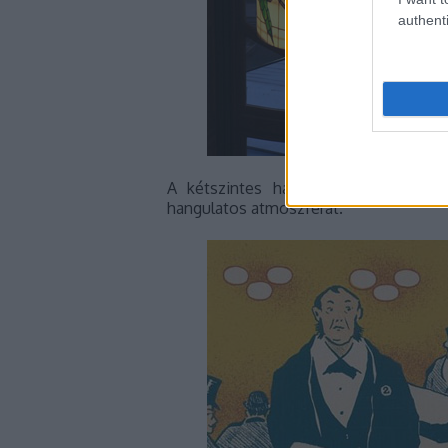
authenti
A kétszintes hallban egy gyönyörű
hangulatos atmoszférát.