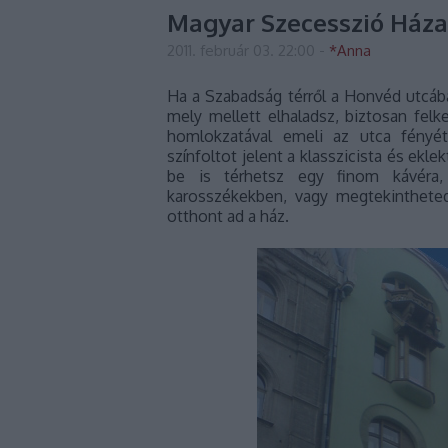
Magyar Szecesszió Háza -
2011. február 03. 22:00
-
*Anna
Ha a Szabadság térről a Honvéd utcába
mely mellett elhaladsz, biztosan fel
homlokzatával emeli az utca fényét
színfoltot jelent a klasszicista és ekl
be is térhetsz egy finom kávéra
karosszékekben, vagy megtekinthet
otthont ad a ház.