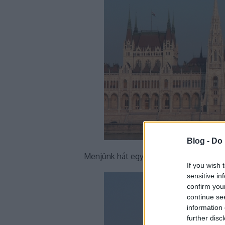
Blog -
Do 
Menjünk hát egy kicsit közelebb...
If you wish 
sensitive in
confirm you
continue se
information 
further disc