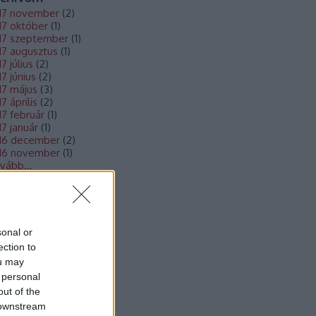
17 november
(
2
)
17 október
(
1
)
17 szeptember
(
1
)
17 augusztus
(
1
)
7 július
(
2
)
17 június
(
2
)
17 május
(
3
)
7 április
(
2
)
17 február
(
1
)
17 január
(
1
)
16 december
(
2
)
16 november
(
1
)
vább
...
togatóink
sonal or
S Hírcsatorna
ection to
S 2.0
ou may
jegyzések
,
kommentek
 personal
out of the
 downstream