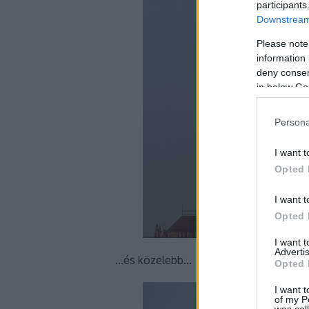
participants
Downstream 
Please note
information 
deny consent
in below Go
Persona
I want t
Opted 
I want t
Opted 
I want 
Advertis
...és közelebb...
Opted 
I want t
of my P
was col