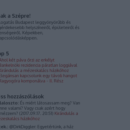
ak a Szépre!
logatás Budapest leggyönyörűbb és
gérdekesebb helyszíneiről, épületeiről és
lenségeiről. Képekben,
kapcsolódásképpen.
op 5
Ahol két páva őrzi az erkélyt
Bankelnöki rezidencia páratlan loggiával
Kirándulás a mézeskalács házikóhoz
Elegánsan kapcsolunk egy távoli hangot
Ragyogóra komponálva - II. Rész
iss hozzászólások
laloszto:
És miért látosassam meg? Van
nne valami? Vagy csak azért hogy
rnézzem?
(
2017.09.17. 20:51
)
Kirándulás a
zeskalács házikóhoz
tek.:
@DirkDiggler: Egyetértünk, a ház