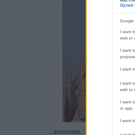
Opted 
Google 
I want t
web or d
I want t
purpose
I want 
I want t
web or d
I want t
or app.
I want t
...és közelebb
I want t