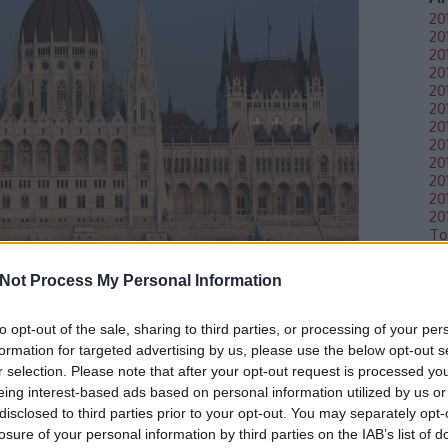
20
20
20
20
201
20
20
201
20
20
20
20
To
Not Process My Personal Information
Lá
to opt-out of the sale, sharing to third parties, or processing of your per
RS
formation for targeted advertising by us, please use the below opt-out s
RS
r selection. Please note that after your opt-out request is processed y
be
eing interest-based ads based on personal information utilized by us or
disclosed to third parties prior to your opt-out. You may separately opt-
losure of your personal information by third parties on the IAB’s list of