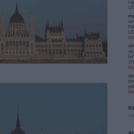
sa
(
20
mp
em
ha
(
20
to
re
az
le
21
lo
an
me
je
Ah
Ke
A