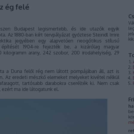
z ég felé
Cs
Vá
le
iszen Budapest legismertebb, és ide utazók egyik
je
ta. Az 1880-ban kiírt tervpályázat győztese Steindl Imre
ki
lektika jegyében egy alapvetően neogótikus stílusú
építését 1904-re fejezték be, a kizárólag magyar
0 kilogramm arany, 242 szobor, 200 irodahelyiség, 29
T
ta a Duna felől rég nem látott pompájában áll, azt is
n. Az eredeti mészkő elemeket melyeket kivétel nélkül
afaragott, tartósabb darabokra cserélték ki. Nem csak
, ezért ma ide látogatunk el.
Fr
ha
be
kö
mé
re