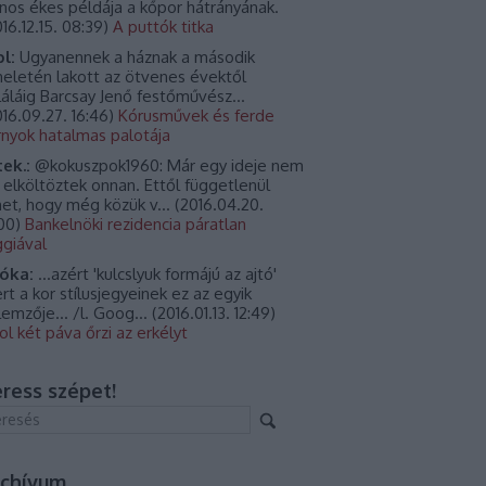
jnos ékes példája a kőpor hátrányának.
16.12.15. 08:39
)
A puttók titka
l:
Ugyanennek a háznak a második
eletén lakott az ötvenes évektől
láláig Barcsay Jenő festőművész...
16.09.27. 16:46
)
Kórusművek és ferde
rnyok hatalmas palotája
tek.:
@kokuszpok1960: Már egy ideje nem
, elköltöztek onnan. Ettől függetlenül
het, hogy még közük v...
(
2016.04.20.
:00
)
Bankelnöki rezidencia páratlan
ggiával
óka:
...azért 'kulcslyuk formájú az ajtó'
rt a kor stílusjegyeinek ez az egyik
llemzője... /l. Goog...
(
2016.01.13. 12:49
)
ol két páva őrzi az erkélyt
ress szépet!
rchívum