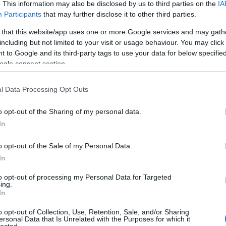
. This information may also be disclosed by us to third parties on the
IA
Sz
Participants
that may further disclose it to other third parties.
 that this website/app uses one or more Google services and may gath
including but not limited to your visit or usage behaviour. You may click 
 to Google and its third-party tags to use your data for below specifi
ogle consent section.
l Data Processing Opt Outs
o opt-out of the Sharing of my personal data.
In
o opt-out of the Sale of my Personal Data.
In
to opt-out of processing my Personal Data for Targeted
ing.
In
o opt-out of Collection, Use, Retention, Sale, and/or Sharing
ersonal Data that Is Unrelated with the Purposes for which it
lected.