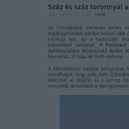
Száz és száz toronnyal a
2010. február 02. 13:00
-
retek.
Az Országházat mindenki ismeri, h
leglátogatottabb jelképe hosszú idők ó
munkája lett, aki a historizáló ek
műremeket tervezett. A Parlament 
építőanyagokat felvonultató épület 4
lépcsőház, 27 kapu és 13 lift otthona.
A főhomlokzati felújítás befejezése ó
mondhatjuk, hogy jobb, mint új korába
kikezdett az időjárás és a szmog, újr
messziről, de közelről is igen gyönyörű