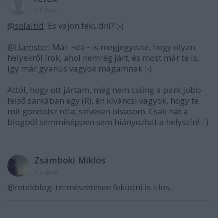
17 éve
@solaitid
: És vajon feküdni? :-)
@Hamster
: Már ~dá~ is megjegyezte, hogy olyan
helyekről írok, ahol nemrég járt, és most már te is,
így már gyanús vagyok magamnak :-)
Attól, hogy ott jártam, még nem csüng a park jobb
felső sarkában egy (R), én kíváncsi vagyok, hogy te
mit gondolsz róla, szívesen olvasom. Csak hát a
blogból semmiképpen sem hiányozhat a helyszín! :-)
Zsámboki Miklós
17 éve
@retekblog
: természetesen feküdni is tilos.