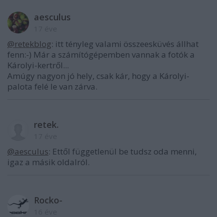
aesculus
17 éve
@retekblog
: itt tényleg valami összeesküvés állhat
fenn:-) Már a számítógépemben vannak a fotók a
Károlyi-kertről...
Amúgy nagyon jó hely, csak kár, hogy a Károlyi-
palota felé le van zárva.
retek.
17 éve
@aesculus
: Ettől függetlenül be tudsz oda menni,
igaz a másik oldalról.
Rocko-
16 éve