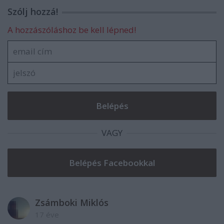
Szólj hozzá!
A hozzászóláshoz be kell lépned!
VAGY
Zsámboki Miklós
17 éve