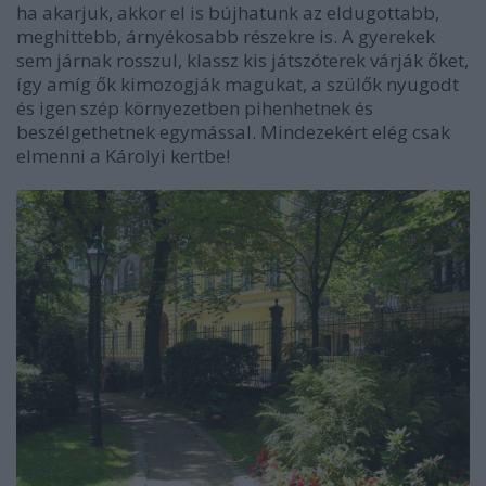
ha akarjuk, akkor el is bújhatunk az eldugottabb,
meghittebb, árnyékosabb részekre is. A gyerekek
sem járnak rosszul, klassz kis játszóterek várják őket,
így amíg ők kimozogják magukat, a szülők nyugodt
és igen szép környezetben pihenhetnek és
beszélgethetnek egymással. Mindezekért elég csak
elmenni a Károlyi kertbe!