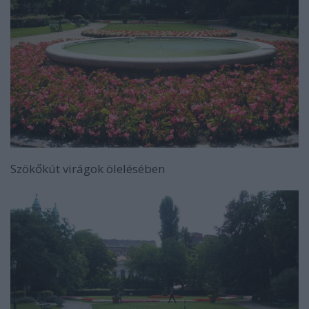
Szökőkút virágok ölelésében