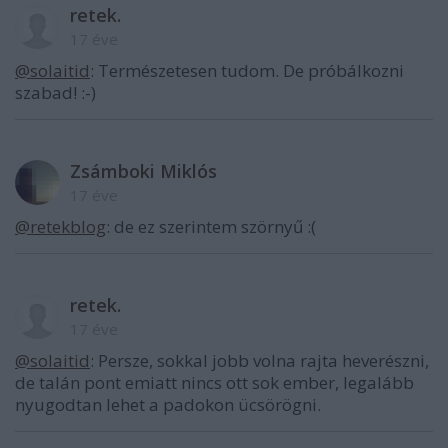
retek.
17 éve
@solaitid
: Természetesen tudom. De próbálkozni
szabad! :-)
Zsámboki Miklós
17 éve
@retekblog
: de ez szerintem szörnyű :(
retek.
17 éve
@solaitid
: Persze, sokkal jobb volna rajta heverészni,
de talán pont emiatt nincs ott sok ember, legalább
nyugodtan lehet a padokon ücsörögni.