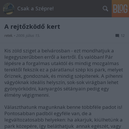
Csak a Szépre!
A rejtőzködő kert
retek.
•
2009. július 15.
12
Kis zöld sziget a belvárosban - ezt mondhatjuk a
legegyszerűbben erről a kertről. És valóban! Pár
lépésre a forgalmas utaktól és mindig mozgalmas
terektől fekszik ez a páratlanul szép kis park, melyet
őriznek, gondoznak, és mindig szépítenek. A pihenni
vágyóknak ideális helyszín, sok-sok virágban lehet
gyönyörködni, kanyargós sétányain pedig egy
élmény végigmenni.
Választhatunk magunknak benne többféle padot is!
Pontosabban padból egyféle van, de a
legváltozatosabb helyeken: ha akarjuk, kiülhetünk a
park közepére, így beláthatjuk annak egészét, vagy