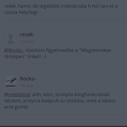
retek, hams: de legalább írnátok oda h hol van ez a
csoda helyileg!
retek.
16 éve
@Rocko-
: Ajánlom figyelmedbe a "Megtekintése
térképen" linket! :-)
Rocko-
16 éve
@retekblog
: ahh, kösz, szimpla blogfunkciónak
néztem, annyira beépült az oldalba. mint a válasz
erre gomb.