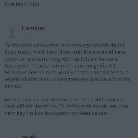
fűre lépni tilos
Hamster
17 éve
Te titokban elhelyeztél bennem egy követő chipet,
hogy tudd, miről készülnék írni? Mert másfél hete
direkt errejártam, megnézni és fotózni kedvenc
budapesti "párizsi teremet", erre megelőzöl ;)
Mondjuk nekem nem volt ilyen szép napsütésem, a
végén inkább csak ücsörögtem egy padon a fotózás
helyett.
Mesés hely, és már harminc éve is az volt, amikor
dédi először levitt ide. És azóta csak szebb lett, ami
nem egy tipikus budapesti történet sajnos.
retek.